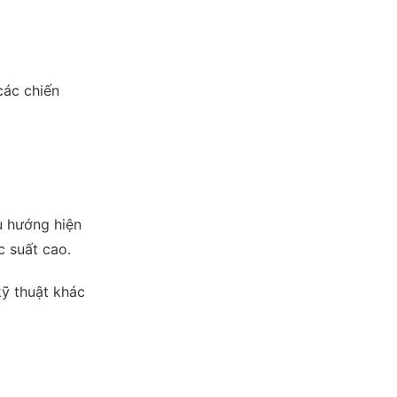
các chiến
u hướng hiện
c suất cao.
kỹ thuật khác