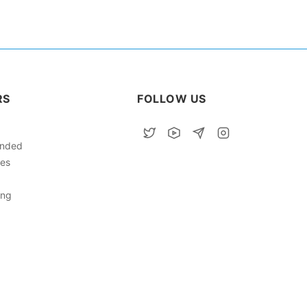
RS
FOLLOW US
nded
ies
ing