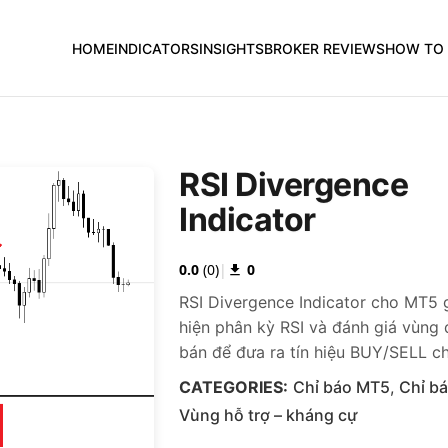
HOME
INDICATORS
INSIGHTS
BROKER REVIEWS
HOW TO 
RSI Divergence
Indicator
0.0
(
0
)
|
0
RSI Divergence Indicator cho MT5 
hiện phân kỳ RSI và đánh giá vùng
bán để đưa ra tín hiệu BUY/SELL ch
MetaTrader 5.
CATEGORIES:
Chỉ báo MT5
,
Chỉ bá
Vùng hỗ trợ – kháng cự