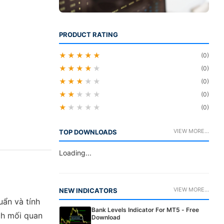
PRODUCT RATING
★★★★★
(0)
★★★★
★
(0)
★★★
★★
(0)
★★
★★★
(0)
★
★★★★
(0)
VIEW MORE...
TOP DOWNLOADS
Loading...
VIEW MORE...
NEW INDICATORS
uẩn và tính
Bank Levels Indicator For MT5 - Free
ch mối quan
Download