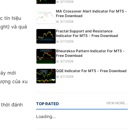
📅 3/7/2026
MA Crossover Alert Indicator For MT5 -
Free Download
c tín hiệu
📅 3/7/2026
ught) và quá
Fractal Support and Resistance
Indicator For MT5 - Free Download
📅 3/7/2026
Bheurekso Pattern Indicator For MT5 -
Free Download
📅 3/7/2026
QQE Indicator For MT5 - Free Download
đáy mới
📅 3/7/2026
lượng của xu
VIEW MORE...
TOP RATED
 thời đánh
Loading...