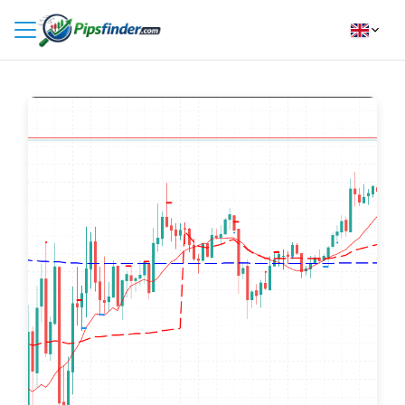
HOME
INDICATORS
INSIGHTS
BROKER REVIEWS
HOW TO INSTALL
FOLLOW
US