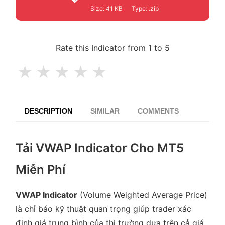
Size:
41 KB
Type:
.zip
Rate this Indicator from 1 to 5
★
★
★
★
★
DESCRIPTION
SIMILAR
COMMENTS
Tải VWAP Indicator Cho MT5
Miễn Phí
VWAP Indicator
(Volume Weighted Average Price)
là chỉ báo kỹ thuật quan trọng giúp trader xác
định giá trung bình của thị trường dựa trên cả giá